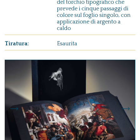
del torchio tipografico che
prevede i cinque passaggi di
colore sul foglio singolo, con
applicazione di argento a
caldo
Tiratura:
Esaurita